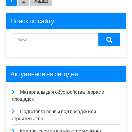
Пагинация
1
2
Далее
записей
Поиск по сайту
Актуальное на сегодня
Материалы для обустройства террас и
площадок
Подготовка почвы под посадку или
строительство
Комплексное строительство и ремонт