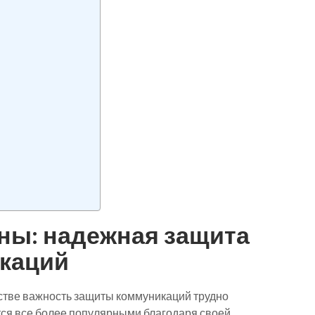
ны: надежная защита
каций
стве важность защиты коммуникаций трудно
тся все более популярными благодаря своей