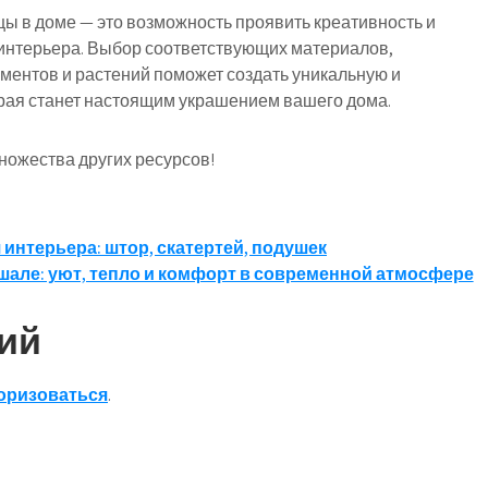
цы в доме — это возможность проявить креативность и
 интерьера. Выбор соответствующих материалов,
ментов и растений поможет создать уникальную и
орая станет настоящим украшением вашего дома.
множества других ресурсов!
интерьера: штор, скатертей, подушек
 шале: уют, тепло и комфорт в современной атмосфере
ий
оризоваться
.